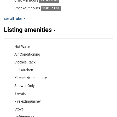
Check-in hours
15:00 - 22:00
Checkout hours
10:00 - 11:00
see all rules
Listing amenities
Hot Water
Air Conditioning
Clothes Rack
Full Kitchen
Kitchen/Kitchenette
Shower Only
Elevator
Fire extinguisher
Stove
Refrigerator