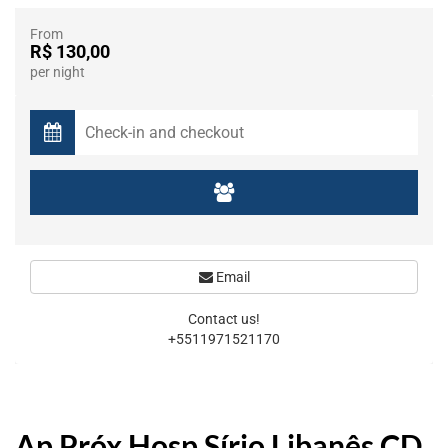
From
R$ 130,00
per night
Email
Contact us!
+5511971521170
Ap Próx Hosp Sírio Libanês CD