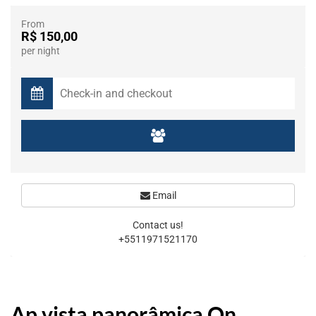
From
R$ 150,00
per night
Email
Contact us!
+5511971521170
Ap vista panorâmica On