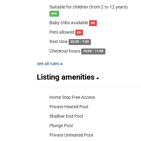
Suitable for children (from 2 to 12 years)
yes
Baby cribs available
no
Pets allowed
no
Rest time
22:00 - 7:00
Checkout hours
10:00 - 11:00
see all rules
Listing amenities
Home Step Free Access
Private Heated Pool
Shallow End Pool
Plunge Pool
Private Unheated Pool