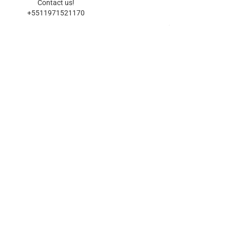
Contact us!
+5511971521170