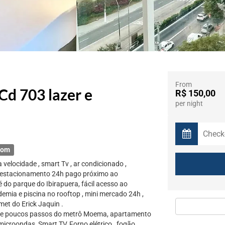
From
d 703 lazer e
R$ 150,00
per night
oom
 velocidade , smart Tv , ar condicionado ,
 , estacionamento 24h pago próximo ao
do parque do Ibirapuera, fácil acesso ao
emia e piscina no rooftop , mini mercado 24h ,
met do Erick Jaquin .
, e poucos passos do metrô Moema, apartamento
icroondas, Smart TV, Forno elétrico , fogão