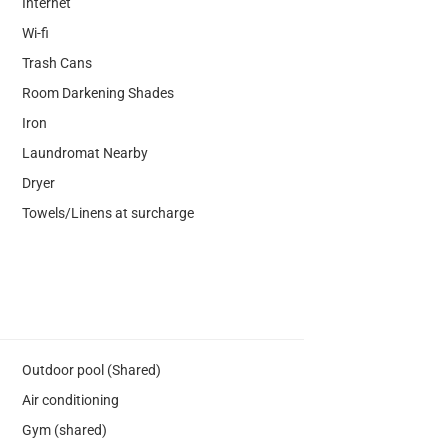
Internet
Wi-fi
Trash Cans
Room Darkening Shades
Iron
Laundromat Nearby
Dryer
Towels/Linens at surcharge
Outdoor pool (Shared)
Air conditioning
Gym (shared)