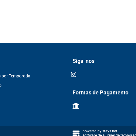
Siga-nos
s por Temporada
o
Formas de Pagamento
powered by
stays.net
software de aluguel de tempora