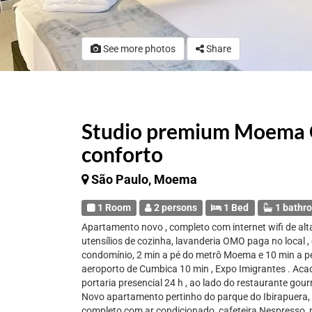
See more photos
Share
Studio premium Moema C
conforto
São Paulo, Moema
1 Room
2 persons
1 Bed
1 bathr
Apartamento novo , completo com internet wifi de alta
utensílios de cozinha, lavanderia OMO paga no local
condomínio, 2 min a pé do metrô Moema e 10 min a pé 
aeroporto de Cumbica 10 min , Expo Imigrantes . Acad
portaria presencial 24 h , ao lado do restaurante gour
Novo apartamento pertinho do parque do Ibirapuera
completo com ar condicionado, cafeteira Nespresso, m