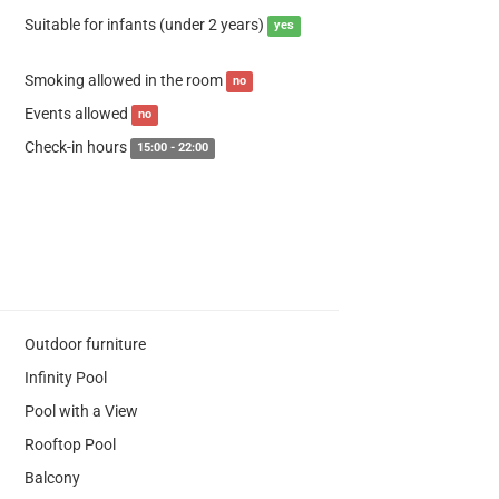
Suitable for infants (under 2 years)
yes
Smoking allowed in the room
no
Events allowed
no
Check-in hours
15:00 - 22:00
Outdoor furniture
Infinity Pool
Pool with a View
Rooftop Pool
Balcony