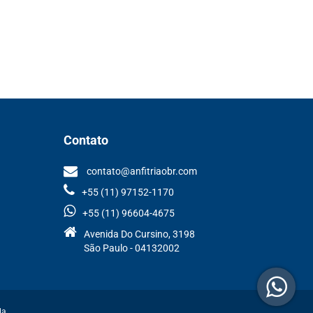
Contato
contato@anfitriaobr.com
+55 (11) 97152-1170
+55 (11) 96604-4675
Avenida Do Cursino, 3198
São Paulo - 04132002
da