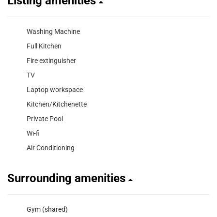
Listing amenities
Washing Machine
Full Kitchen
Fire extinguisher
TV
Laptop workspace
Kitchen/Kitchenette
Private Pool
Wi-fi
Air Conditioning
Surrounding amenities
Gym (shared)