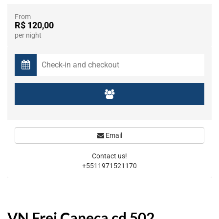
From
R$ 120,00
per night
Email
Contact us!
+5511971521170
VN Frei Caneca cd 502