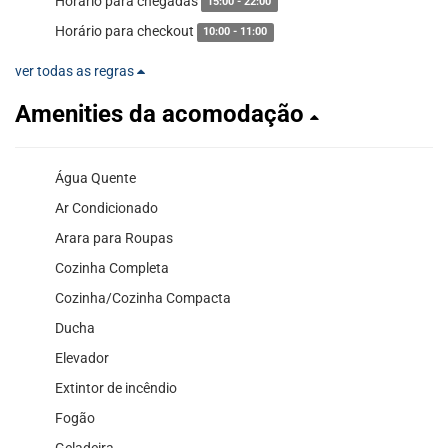
Horário para chegadas
15:00 - 22:00
Horário para checkout
10:00 - 11:00
ver todas as regras
Amenities da acomodação
Água Quente
Ar Condicionado
Arara para Roupas
Cozinha Completa
Cozinha/Cozinha Compacta
Ducha
Elevador
Extintor de incêndio
Fogão
Geladeira