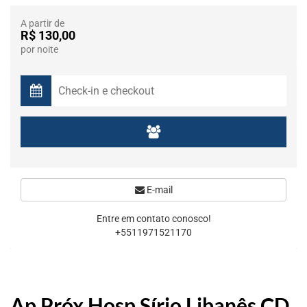
A partir de
R$ 130,00
por noite
E-mail
Entre em contato conosco!
+5511971521170
Ap Próx Hosp Sírio Libanês CD