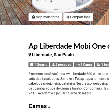
Veja mais fotos
Compartilhar
Ap Liberdade Mobi One 
Liberdade, São Paulo
1 Quarto
2 pessoas
1 Cama
1 ba
Excelente localização na Av Liberdade 800 entre as 
lado das faculdades Uninove e Fecap , apartamento c
cabelo , sanduicheira, cafeteira Nespresso, geladeira, 
de cozinha, roupa de cama e banho. Condomínio , lava
24 H . Academia e jacuzi na área de lazer !
Camas