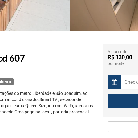
A partir de
cd 607
R$ 130,00
por noite
nheiro
estações do metrô Liberdade e São Joaquim, ao
om ar condicionado, Smart TV , secador de
fogão , cama Queen Size, internet Wi-Fi, utensílios
nderia Omo paga no local , portaria presencial