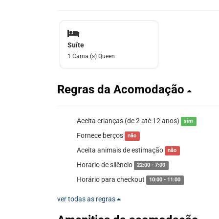
Suíte
1 Cama (s) Queen
Regras da Acomodação
Aceita crianças (de 2 até 12 anos)
sim
Fornece berços
não
Aceita animais de estimação
não
Horario de silêncio
22:00 - 7:00
Horário para checkout
10:00 - 11:00
ver todas as regras