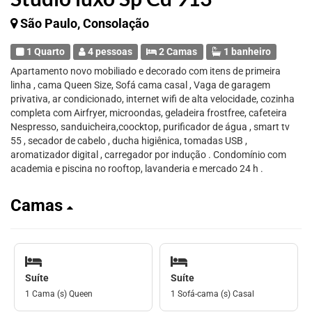
São Paulo, Consolação
1 Quarto
4 pessoas
2 Camas
1 banheiro
Apartamento novo mobiliado e decorado com itens de primeira
linha , cama Queen Size, Sofá cama casal , Vaga de garagem
privativa, ar condicionado, internet wifi de alta velocidade, cozinha
completa com Airfryer, microondas, geladeira frostfree, cafeteira
Nespresso, sanduicheira,coocktop, purificador de água , smart tv
55 , secador de cabelo , ducha higiênica, tomadas USB ,
aromatizador digital , carregador por indução . Condomínio com
academia e piscina no rooftop, lavanderia e mercado 24 h .
Camas
Suíte
Suíte
1 Cama (s) Queen
1 Sofá-cama (s) Casal