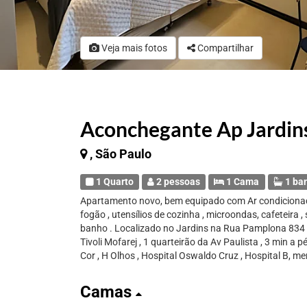
Veja mais fotos
Compartilhar
Aconchegante Ap Jardi
, São Paulo
1 Quarto
2 pessoas
1 Cama
1 ba
Apartamento novo, bem equipado com Ar condicionado , 
fogão , utensílios de cozinha , microondas, cafeteira 
banho . Localizado no Jardins na Rua Pamplona 834
Tivoli Mofarej , 1 quarteirão da Av Paulista , 3 min a
Cor , H Olhos , Hospital Oswaldo Cruz , Hospital B, 
Camas