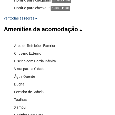
Horário para chegadas
15:00 - 22:00
Horário para checkout
10:00 - 11:00
ver todas as regras
Amenities da acomodação
Área de Refeições Exterior
Chuveiro Externo
Piscina com Borda Infinita
Vista para a Cidade
Água Quente
Ducha
Secador de Cabelo
Toalhas
Xampu
Cozinha Completa