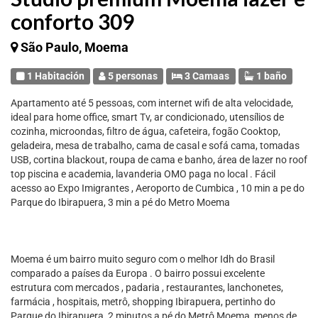
conforto 309
São Paulo, Moema
1 Habitación
5 personas
3 Camaas
1 baño
Apartamento até 5 pessoas, com internet wifi de alta velocidade,
ideal para home office, smart Tv, ar condicionado, utensílios de
cozinha, microondas, filtro de água, cafeteira, fogão Cooktop,
geladeira, mesa de trabalho, cama de casal e sofá cama, tomadas
USB, cortina blackout, roupa de cama e banho, área de lazer no roof
top piscina e academia, lavanderia OMO paga no local . Fácil
acesso ao Expo Imigrantes , Aeroporto de Cumbica , 10 min a pe do
Parque do Ibirapuera, 3 min a pé do Metro Moema
Moema é um bairro muito seguro com o melhor Idh do Brasil
comparado a países da Europa . O bairro possui excelente
estrutura com mercados , padaria , restaurantes, lanchonetes,
farmácia , hospitais, metrô, shopping Ibirapuera, pertinho do
Parque do Ibirapuera, 2 minutos a pé do Metrô Moema, menos de