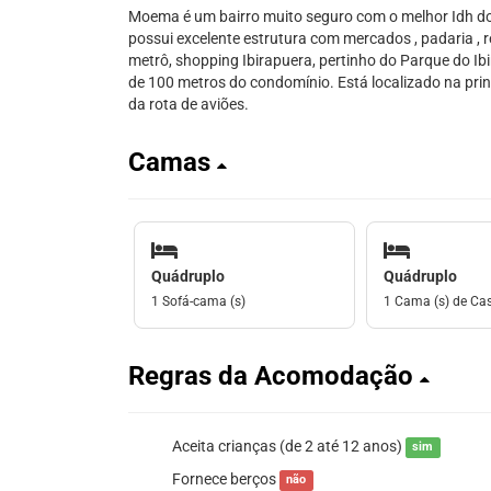
Moema é um bairro muito seguro com o melhor Idh do 
possui excelente estrutura com mercados , padaria , r
metrô, shopping Ibirapuera, pertinho do Parque do I
de 100 metros do condomínio. Está localizado na princ
da rota de aviões.
Camas
Quádruplo
Quádruplo
1 Sofá-cama (s)
1 Cama (s) de Ca
Regras da Acomodação
Aceita crianças (de 2 até 12 anos)
sim
Fornece berços
não